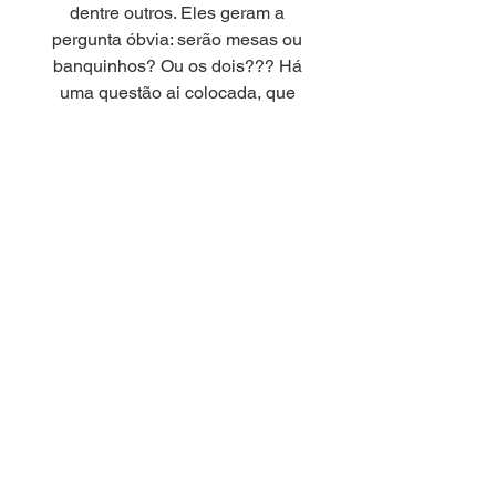
dentre outros. Eles geram a
pergunta óbvia: serão mesas ou
banquinhos? Ou os dois??? Há
uma questão ai colocada, que
inclui um certo humor no
tratamento e no uso, tornando os
únicos e divertidos. UNI, DUNI,
TÊ estão ai para isso!” Por Freddy
Van Camp.
DESIGN
Freddy Van Camp
MEDIDAS (CM)
- diam 40x33h (UNI)
INFORMAÇÕES TÉCNICAS
- diam 40x43h (DUNI)
- diam 40x53h (TÊ)
- estrutura em madeira Freijó ou
Sucupira